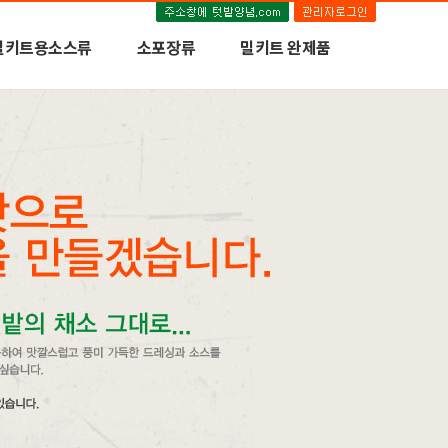
밀키트용소스류
소포장류
밀키트 완제품