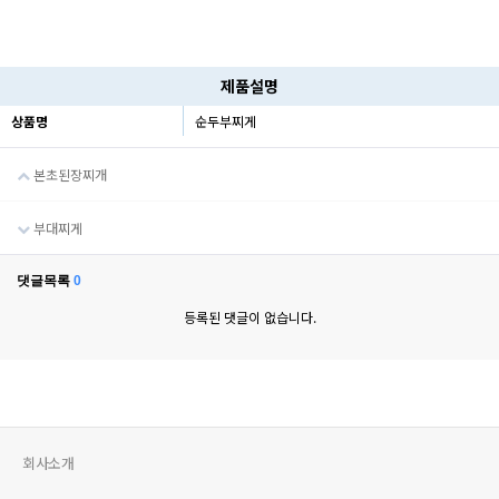
제품설명
상품명
순두부찌게
본초된장찌개
부대찌게
댓글목록
0
등록된 댓글이 없습니다.
회사소개